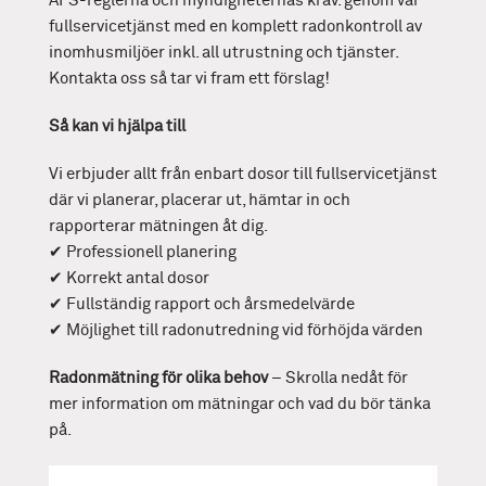
AFS-reglerna och myndigheternas krav.
genom vår
fullservicetjänst med en komplett radonkontroll av
inomhusmiljöer inkl. all utrustning och tjänster.
Kontakta oss så tar vi fram ett förslag!
Så kan vi hjälpa till
Vi erbjuder allt från enbart dosor till fullservicetjänst
där vi planerar, placerar ut, hämtar in och
rapporterar mätningen åt dig.
✔ Professionell planering
✔ Korrekt antal dosor
✔ Fullständig rapport och årsmedelvärde
✔ Möjlighet till radonutredning vid förhöjda värden
Radonmätning för olika behov
–
Skrolla nedåt för
mer information om mätningar och vad du bör tänka
på.