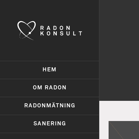
Skip
to
content
HEM
OM RADON
RADONMÄTNING
SANERING