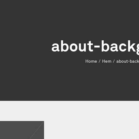
about-back
Home
/
Hem
/
about-bac